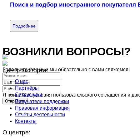
Поиск и подбор иностранного покупателя 
Подробнее
ВОЗНИКЛИ ВОПРОСЫ?
Заполните форму и мы обязательно с вами свяжемся!
Центр экспорта:
О нас
Партнёры
Сотрудники
Я принимаю условия пользовательского соглашения и даю
Получатели поддержки
Отправить
Правовая информация
Отчёты деятельности
Контакты
О центре: