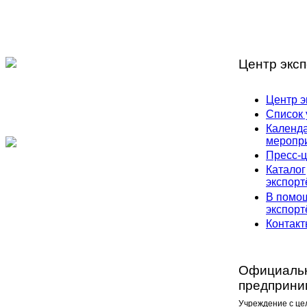
Центр эксп
Центр э
Список 
Календ
меропр
Пресс-ц
Каталог
экспорт
В помо
экспорт
Контак
Официальн
предприни
Учреждение с це