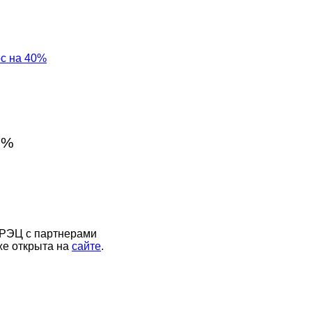
ос на 40%
0%
 РЭЦ с партнерами
же открыта на
сайте
.