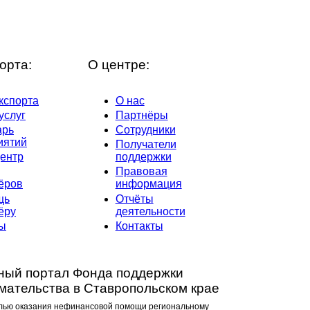
орта:
О центре:
кспорта
О нас
услуг
Партнёры
арь
Сотрудники
иятий
Получатели
ентр
поддержки
Правовая
ёров
информация
щь
Отчёты
ёру
деятельности
ты
Контакты
ый портал Фонда поддержки
мательства в Ставропольском крае
лью оказания нефинансовой помощи региональному