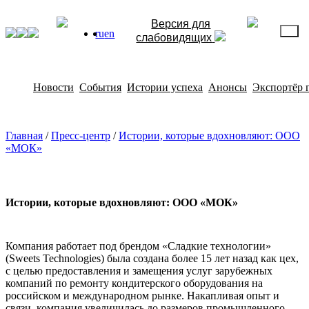
Версия для
ru
en
слабовидящих
Новости
События
Истории успеха
Анонсы
Экспортёр 
Главная
/
Пресс-центр
/
Истории, которые вдохновляют: ООО
«МОК»
Истории, которые вдохновляют: ООО «МОК»
Компания работает под брендом «Сладкие технологии»
(Sweets Technologies) была создана более 15 лет назад как цех,
с целью предоставления и замещения услуг зарубежных
компаний по ремонту кондитерского оборудования на
российском и международном рынке. Накапливая опыт и
связи, компания увеличилась до размеров промышленного