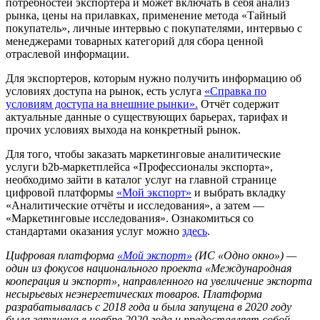
потребностей экспортера и может включать в себя анализ
рынка, цены на прилавках, применение метода «Тайный
покупатель», личные интервью с покупателями, интервью с
менеджерами товарных категорий для сбора ценной
отраслевой информации.
Для экспортеров, которым нужно получить информацию об
условиях доступа на рынок, есть услуга
«Справка по
условиям доступа на внешние рынки».
Отчёт содержит
актуальные данные о существующих барьерах, тарифах и
прочих условиях выхода на конкретный рынок.
Для того, чтобы заказать маркетинговые аналитические
услуги b2b-маркетплейса «Профессионалы экспорта»,
необходимо зайти в каталог услуг на главной странице
цифровой платформы
«Мой экспорт»
и выбрать вкладку
«Аналитические отчёты и исследования», а затем —
«Маркетинговые исследования». Ознакомиться со
стандартами оказания услуг можно
здесь
.
Цифровая платформа
«Мой экспорт»
(ИС «Одно окно») —
один из фокусов национального проекта «Международная
кооперация и экспорт», направленного на увеличение экспорта
несырьевых неэнергетических товаров. Платформа
разрабатывалась с 2018 года и была запущена в 2020 году
была запущена в ноябре 2020 года и предоставляет собой