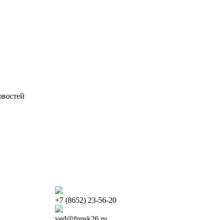
овостей
+7 (8652) 23-56-20
ved@fppsk26.ru