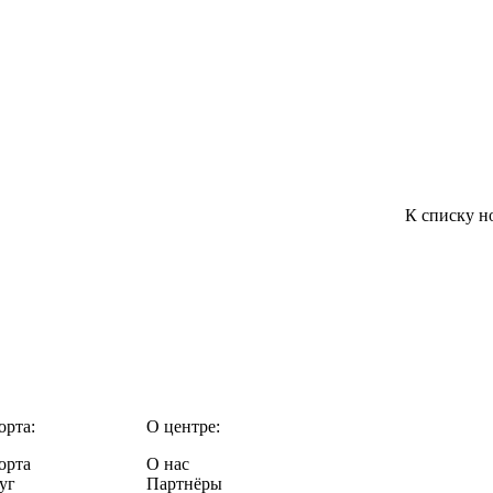
К списку н
орта:
О центре:
орта
О нас
уг
Партнёры