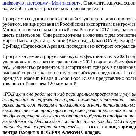
цифровую платформу «Мой экспорт»
. С момента запуска серв
более 250 заявок от российских производителей.
Программа создания постоянно действующих павильонов росси
рубежом, инициированная Российским экспортным центром (в
Министерством сельского хозяйства России в 2017 году, на се
шесть павильонов. Они расположены в ключевых для отечеств
мира: Шанхай (Китай), Ханой (Вьетнам), Дубай (ОАЭ), Каир (Е
Эр-Рияд (Саудовская Аравия), последний из которых открыл сво
Программа демонстрирует высокую эффективность: в 2023 год
увеличился в пять раз по сравнению с 2021 годом, а объем фак
раз. Количество резидентов и ассортимент товаров в павильона
высокий спрос на качественную российскую продукцию. На с
брендами Made in Russia и Good Food Russia представлено боле
товаров от более чем 120 компаний.
«РЭЦ активно работает над расширением программы и улучш
экспортерам инструментов. Среди последних обновлений
—
эк
размещать свои товары в павильонах и искать потенциальных 
выставлять свою продукцию в торгово-розничных сетях и инт
предусмотрена возможность отправки образцов продукции на с
господдержки. Эти возможности доступны как для МСП и круп
индивидуальных предпринимателей»
, — рассказал
вице-презид
центра (входит в ВЭБ.РФ) Алексей Солодов
.