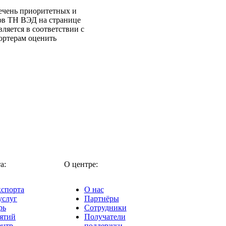
речень приоритетных и
ов ТН ВЭД на странице
ляется в соответствии с
ортерам оценить
а:
О центре:
кспорта
О нас
услуг
Партнёры
рь
Сотрудники
ятий
Получатели
ентр
поддержки