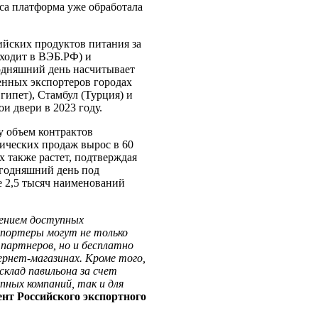
иса платформа уже обработала
йских продуктов питания за
ходит в ВЭБ.РФ) и
годняшний день насчитывает
енных экспортеров городах
гипет), Стамбул (Турция) и
и двери в 2023 году.
у объем контрактов
тических продаж вырос в 60
х также растет, подтверждая
егодняшний день под
е 2,5 тысяч наименований
ением доступных
спортеры могут не только
партнеров, но и бесплатно
ернет-магазинах. Кроме того,
клад павильона за счет
ных компаний, так и для
ент Российского экспортного