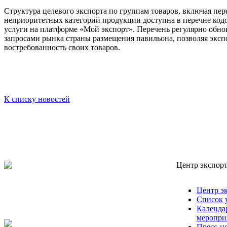
Структура целевого экспорта по группам товаров, включая пе
неприоритетных категорий продукции доступна в перечне код
услуги на платформе «Мой экспорт». Перечень регулярно обнов
запросами рынка страны размещения павильона, позволяя эксп
востребованность своих товаров.
К списку новостей
Центр экспорт
Центр э
Список 
Календа
меропри
Пресс-ц