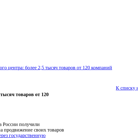
о центра: более 2,5 тысяч товаров от 120 компаний
К списку 
 тысяч товаров от 120
а России получили
на продвижение своих товаров
ерез государственную