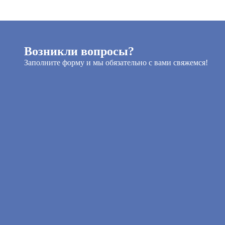
Возникли вопросы?
Заполните форму и мы обязательно с вами свяжемся!
Я принимаю условия пользовательского
соглашения
и даю согласие на обработку
персональных
данных
Отправить