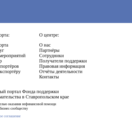
орта:
О центре:
орта
О нас
уг
Партнёры
мероприятий
Сотрудники
р
Получатели поддержки
спортёров
Правовая информация
кспортёру
Отчёты деятельности
Контакты
ый портал Фонда поддержки
ательства в Ставропольском крае
целью оказания нефинансовой помощи
бизнес-сообществу
ое соглашение