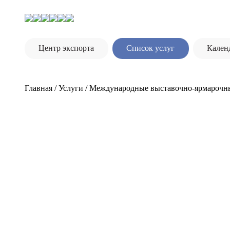
Центр экспорта
Список услуг
Кален
Главная
/
Услуги
/
Международные выставочно-ярмарочн