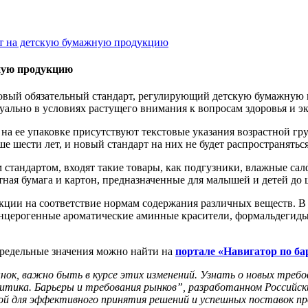
рт на детскую бумажную продукцию
жную продукцию
 новый обязательный стандарт, регулирующий детскую бумажную
туально в условиях растущего внимания к вопросам здоровья и э
и на ее упаковке присутствуют текстовые указания возрастной г
е шести лет, и новый стандарт на них не будет распространяться
стандартом, входят такие товары, как подгузники, влажные сал
ная бумага и картон, предназначенные для малышей и детей до ш
кции на соответствие нормам содержания различных веществ. В
нцерогенные ароматические аминные красители, формальдегиды,
предельные значения можно найти на
портале «Навигатор по б
ынок, важно быть в курсе этих изменений. Узнать о новых треб
тика. Барьеры и требования рынков”, разработанном Российск
ой для эффективного принятия решений и успешных поставок пр