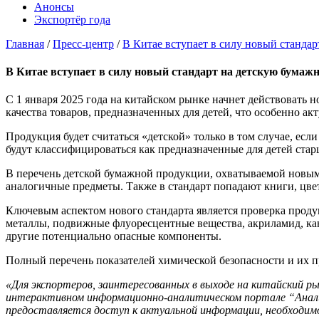
Анонсы
Экспортёр года
Главная
/
Пресс-центр
/
В Китае вступает в силу новый станда
В Китае вступает в силу новый стандарт на детскую бума
С 1 января 2025 года на китайском рынке начнет действовать
качества товаров, предназначенных для детей, что особенно ак
Продукция будет считаться «детской» только в том случае, есл
будут классифицироваться как предназначенные для детей старш
В перечень детской бумажной продукции, охватываемой новым 
аналогичные предметы. Также в стандарт попадают книги, цвет
Ключевым аспектом нового стандарта является проверка проду
металлы, подвижные флуоресцентные вещества, акриламид, ка
другие потенциально опасные компоненты.
Полный перечень показателей химической безопасности и их 
«Для экспортеров, заинтересованных в выходе на китайский р
интерактивном информационно-аналитическом портале “Анали
предоставляется доступ к актуальной информации, необходим