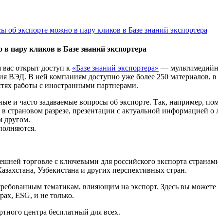
сы об экспорте можно в пару кликов в Базе знаний экспортера
 в пару кликов в Базе знаний экспортера
 вас открыт доступ к
«Базе знаний экспортера»
— мультимедийно
 ВЭД. В ней компаниям доступно уже более 250 материалов, в т
стях работы с иностранными партнерами.
ые и часто задаваемые вопросы об экспорте. Так, например, по
, в страновом разрезе, презентации с актуальной информацией о
м другом.
полняются.
ешней торговле с ключевыми для российского экспорта странам
азахстана, Узбекистана и других перспективных стран.
бованным тематикам, влияющим на экспорт. Здесь вы можете у
ах, ESG, и не только.
ртного центра бесплатный для всех.