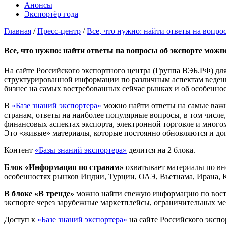
Анонсы
Экспортёр года
Главная
/
Пресс-центр
/
Все, что нужно: найти ответы на вопро
Все, что нужно: найти ответы на вопросы об экспорте можно
На сайте Российского экспортного центра (Группа ВЭБ.РФ) для
структурированной информации по различным аспектам ведения
бизнес на самых востребованных сейчас рынках и об особенно
В
«Базе знаний экспортера»
можно найти ответы на самые важн
странам, ответы на наиболее популярные вопросы, в том числе
финансовых аспектах экспорта, электронной торговле и много
Это «живые» материалы, которые постоянно обновляются и до
Контент
«Базы знаний экспортера»
делится на 2 блока.
Блок
«Информация по странам»
охватывает материалы по вн
особенностях рынков Индии, Турции, ОАЭ, Вьетнама, Ирана, К
В блоке «В тренде»
можно найти свежую информацию по востре
экспорте через зарубежные маркетплейсы, ограничительных мер
Доступ к
«Базе знаний экспортера»
на сайте Российского экспо