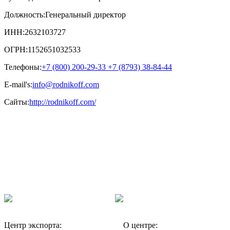
Должность:
Генеральный директор
ИНН:
2632103727
ОГРН:
1152651032533
Телефоны:
+7 (800) 200-29-33 +7 (8793) 38-84-44
E-mail's:
info@rodnikoff.com
Сайты:
http://rodnikoff.com/
Центр экспорта:
О центре: