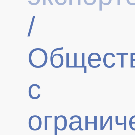
/
Общест
с
огранич