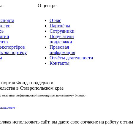
а:
О центре:
кспорта
О нас
услуг
Партнёры
рь
Сотрудники
ятий
Получатели
ентр
поддержки
 экспортёров
Правовая
ь экспортёру
информация
ы
Отчёты деятельности
Контакты
портал Фонда поддержки
льства в Ставропольском крае
ю оказания нефинансовой помощи региональному бизнес-
оглашение
лжая использовать сайт, вы даете свое согласие на работу с эти