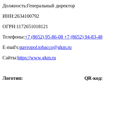
Должность:
Генеральный директор
ИНН:
2634100792
ОГРН:
1172651018121
Телефоны:
+7 (8652) 95-86-08 +7 (8652) 94-83-48
E-mail's:
stavropol.tobacco@gkm.ru
Сайты:
https://www.gkm.ru
Логотип:
QR-код: