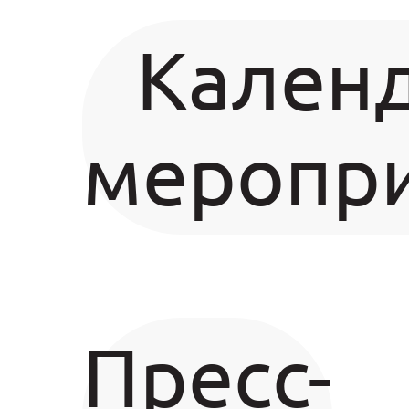
Кален
меропр
Пресс-