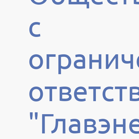
с
огранич
ответст
"Главэн