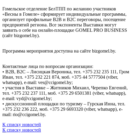
Гомельское отделение БелТПП по желанию участников
«Весны в Гомеле» сформирует индивидуальные программы,
организует профильные B2B и B2C переговоры, посещение
предприятий региона. Все экспоненты Выставки могут
заявить о себе на онлайн-площадке GOMEL PRO BUSINESS
(сайт bizgomel.by).
Программа мероприятия доступна на сайте bizgomel.by.
Контактные лица по вопросам организации:
• B2B, B2C – Лисицкая Вероника, тел. +375 232 235 111, Гром
Иван, тел. +375 232 221 874, моб. +375 44 5777504 (viber,
whatsapp), e-mail: ves@ccigomel.by;
• участия в Выставке – Житников Михаил, Черепко Евгений,
тел. +375 232 237 111, моб. +375 29 6501381 (viber, whatsapp),
e-mail: vyd@ccigomel.by;
• дискуссионной площадки по туризму – Гурская Инна, тел.
+375 232 236 222, моб. +375 29 6693320 (viber, whatsapp), e-
mail: rio@ccigomel.by.
К списку новостей
К списку новостей