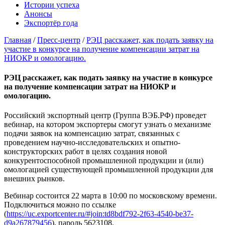
Истории успеха
Анонсы
Экспортёр года
Главная
/
Пресс-центр
/
РЭЦ расскажет, как подать заявку на
участие в конкурсе на получение компенсации затрат на
НИОКР и омологацию.
РЭЦ расскажет, как подать заявку на участие в конкурсе
на получение компенсации затрат на НИОКР и
омологацию.
Российский экспортный центр (Группа ВЭБ.РФ) проведет
вебинар, на котором экспортеры смогут узнать о механизме
подачи заявок на компенсацию затрат, связанных с
проведением научно-исследовательских и опытно-
конструкторских работ в целях создания новой
конкурентоспособной промышленной продукции и (или)
омологацией существующей промышленной продукции для
внешних рынков.
Вебинар состоится 22 марта в 10:00 по московскому времени.
Подключиться можно по ссылке
(
https://uc.exportcenter.ru/#join:td8bdf792-2f63-4540-be37-
d9a267879456
), пароль 5623108.