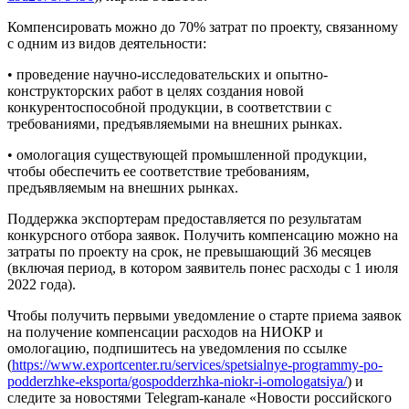
Компенсировать можно до 70% затрат по проекту, связанному
с одним из видов деятельности:
• проведение научно-исследовательских и опытно-
конструкторских работ в целях создания новой
конкурентоспособной продукции, в соответствии с
требованиями, предъявляемыми на внешних рынках.
• омологация существующей промышленной продукции,
чтобы обеспечить ее соответствие требованиям,
предъявляемым на внешних рынках.
Поддержка экспортерам предоставляется по результатам
конкурсного отбора заявок. Получить компенсацию можно на
затраты по проекту на срок, не превышающий 36 месяцев
(включая период, в котором заявитель понес расходы с 1 июля
2022 года).
Чтобы получить первыми уведомление о старте приема заявок
на получение компенсации расходов на НИОКР и
омологацию, подпишитесь на уведомления по ссылке
(
https://www.exportcenter.ru/services/spetsialnye-programmy-po-
podderzhke-eksporta/gospodderzhka-niokr-i-omologatsiya/
) и
следите за новостями Telegram-канале «Новости российского