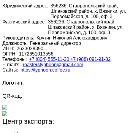
Юридический адрес:
356236, Ставропольский край,
Шпаковский район, х. Вязники, ул.
Первомайская, д. 100, оф. 3
Фактический адрес:
356236, Ставропольский край,
Шпаковский район, х. Вязники, ул.
Первомайская, д. 100, оф. 3
Руководитель:
Крутин Николай Александрович
Должность:
Генеральный директор
ИНН:
2623028390
ОГРН:
1172651013556
Телефоны:
+7 (804) 555-11-20 +7 (988) 091-91-82
E-mail's:
roasterstyphoon@gmail.com
Сайты:
https://typhoon.coffee.ru
Логотип:
QR-код:
Центр экспорта: