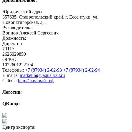
Дополнительно:
Юридический адрес:
357635, Ставропольский край, г. Ессентуки, ул.
Новопятигорская, д. 1
Руководитель:
Воинов Алексей Сергеевич
Должность:
Директор
ИНН:
2626029850
ОГРН:
1022601222104
Телефоны:
+7 (87934) 2-02-93 +7 (87934) 2-02-94
E-mail's:
marketing@aqua-vait.ru
Сайты:
http://аква-вайт.рф
Логотип:
QR-код:
Центр экспорта: