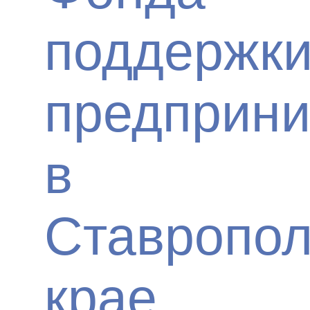
поддержк
предприни
в
Ставропо
крае