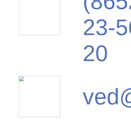
(865
23-5
20
ved@