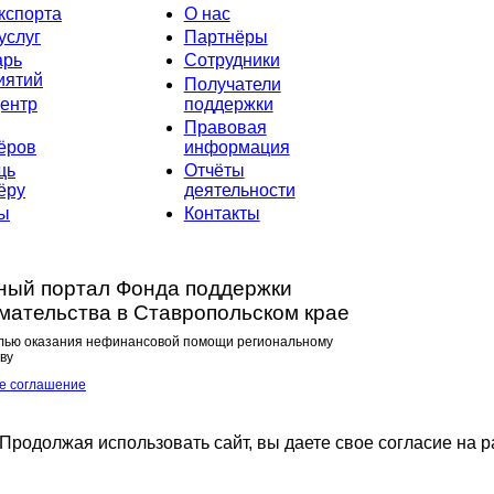
кспорта
О нас
услуг
Партнёры
арь
Сотрудники
иятий
Получатели
ентр
поддержки
Правовая
ёров
информация
щь
Отчёты
ёру
деятельности
ты
Контакты
ый портал Фонда поддержки
мательства в Ставропольском крае
лью оказания нефинансовой помощи региональному
ву
е соглашение
Продолжая использовать сайт, вы даете свое согласие на р