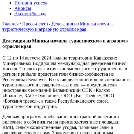
Истории успеха
Анонсы
Экспортёр года
Главная
/
Пресс-центр
/
Делегация из Минска изучила
туристическую и аграрную отрасли края
Делегация из Минска изучила туристическую и аграрную
отрасли края
С 12 по 14 августа 2024 года на территории Кавказских
Минеральных Водпрошла международная реверсная бизнес-
миссия. С целью развития экономического сотрудничества в
регион прибыли представители бизнес-сообщества из
Республики Беларусь. В состав делегации вошли специалисты
туристического и аграрного секторов — представители
иностранных компаний Белыничский СПК «Колхоз
«Родина», ЗАО «Гудевичи», ООО «Вог Тревел», ООО
«Богемия трэвел», а также Республиканского союза
туристической индустрии.
Деловая программа пребывания иностранной делегации
включила в себя визиты на производственные площадки
КМВ, сельскохозяйственные угодья, плодовые сады и
оленеводческую ферму. Знакомство с рекреационным