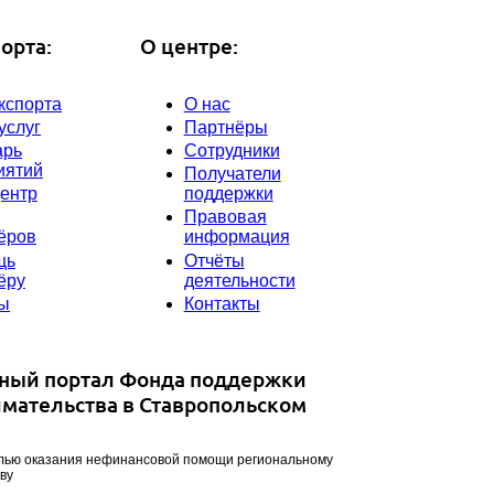
орта:
О центре:
кспорта
О нас
услуг
Партнёры
арь
Сотрудники
иятий
Получатели
ентр
поддержки
Правовая
ёров
информация
щь
Отчёты
ёру
деятельности
ты
Контакты
ный портал Фонда поддержки
мательства в Ставропольском
лью оказания нефинансовой помощи региональному
ву