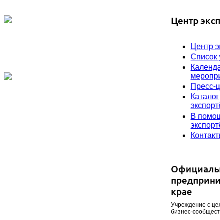
Центр эксп
Центр э
Список 
Календ
меропр
Пресс-ц
Каталог
экспорт
В помо
экспорт
Контак
Официаль
предприни
крае
Учреждение с це
бизнес-сообщест