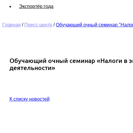
Экспортёр года
Главная
/
Пресс-центр
/
Обучающий очный семинар "Налог
Обучающий очный семинар «Налоги в э
деятельности»
К списку новостей