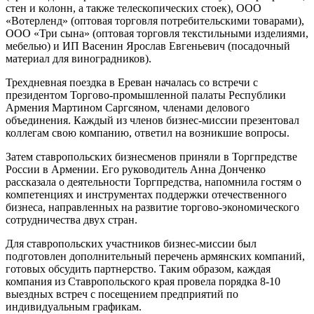
стен и колонн, а также телескопических стоек), ООО
«Вотерленд» (оптовая торговля потребительскими товарами),
ООО «Три сына» (оптовая торговля текстильными изделиями,
мебелью) и ИП Васенин Ярослав Евгеньевич (посадочный
материал для виноградников).
Трехдневная поездка в Ереван началась со встречи с
президентом Торгово-промышленной палаты Республики
Армения Мартином Саргсяном, членами делового
объединения. Каждый из членов бизнес-миссии презентовал
коллегам свою компанию, ответил на возникшие вопросы.
Затем ставропольских бизнесменов приняли в Торгпредстве
России в Армении. Его руководитель Анна Донченко
рассказала о деятельности Торгпредства, напомнила гостям о
компетенциях и инструментах поддержки отечественного
бизнеса, направленных на развитие торгово-экономического
сотрудничества двух стран.
Для ставропольских участников бизнес-миссии был
подготовлен дополнительный перечень армянских компаний,
готовых обсудить партнерство. Таким образом, каждая
компания из Ставропольского края провела порядка 8-10
выездных встреч с посещением предприятий по
индивидуальным графикам.