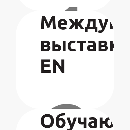
1
Междуна
Подро
выставк
EN
Обучающ