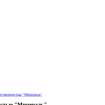
етственностью "Минераль"
остью "Минераль"