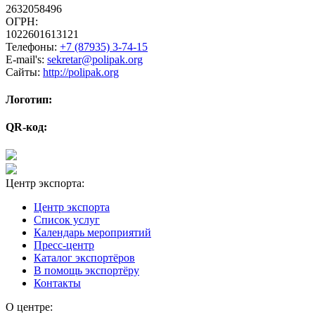
2632058496
ОГРН:
1022601613121
Телефоны:
+7 (87935) 3-74-15
E-mail's:
sekretar@polipak.org
Сайты:
http://polipak.org
Логотип:
QR-код:
Центр экспорта:
Центр экспорта
Список услуг
Календарь мероприятий
Пресс-центр
Каталог экспортёров
В помощь экспортёру
Контакты
О центре: