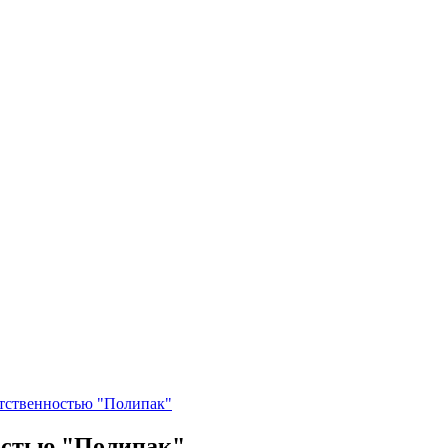
етственностью "Полипак"
остью "Полипак"