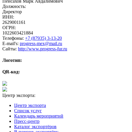
Пейсахов Марк Авдалимович
Должность:
Директор
ИНН:
2629001161
ОГРН:
1022603421884
Телефоны:
+7 (87935) 3-13-20
E-mail's:
progress-mex@mail.ru
Сайты:
http://www.progress-fur.ru
Логотип:
QR-код:
Центр экспорта:
Центр экспорта
Список услуг
Календарь мероприятий
Пресс-центр
Каталог экспортёров
В помощь экспортёру