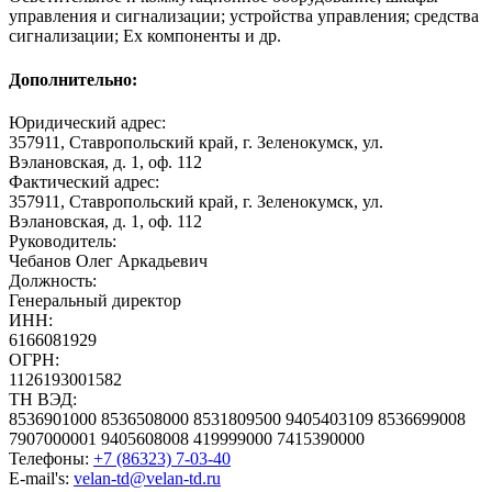
управления и сигнализации; устройства управления; средства
сигнализации; Ex компоненты и др.
Дополнительно:
Юридический адрес:
357911, Ставропольский край, г. Зеленокумск, ул.
Вэлановская, д. 1, оф. 112
Фактический адрес:
357911, Ставропольский край, г. Зеленокумск, ул.
Вэлановская, д. 1, оф. 112
Руководитель:
Чебанов Олег Аркадьевич
Должность:
Генеральный директор
ИНН:
6166081929
ОГРН:
1126193001582
ТН ВЭД:
8536901000 8536508000 8531809500 9405403109 8536699008
7907000001 9405608008 419999000 7415390000
Телефоны:
+7 (86323) 7-03-40
E-mail's:
velan-td@velan-td.ru