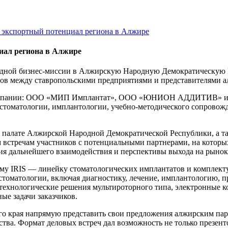
 экспортный потенциал региона в Алжире
иал региона в Алжире
дной бизнес-миссии в Алжирскую Народную Демократическую Ре
ктов между ставропольскими предприятиями и представителями а
три компании: ООО «МИП Имплантат», ООО «ЮНИОН АДДИТИВ»
стоматологии, имплантологии, учебно-методического сопровожд
ой палате Алжирской Народной Демократической Республики, а т
встречам участников с потенциальными партнерами, на которы
вия дальнейшего взаимодействия и перспективы выхода на рыно
у IRIS — линейку стоматологических имплантатов и компле
стоматологии, включая диагностику, лечение, имплантологию, 
ологические решения мультироторного типа, электронные ко
ые задачи заказчиков.
го края напрямую представить свои предложения алжирским пар
ства. Формат деловых встреч дал возможность не только презент