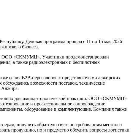
спублику. Деловая программа прошла с 11 по 15 мая 2026
лжирского бизнеса.
 и ООО «СКМУМЦ». Участники продемонстрировали
ения, а также радиоэлектронных и беспилотных
акже серия B2B-переговоров с представителями алжирских
х обсуждались возможности поставок, технические
к Алжира.
ктующих для имплантологической практики. ООО «СКМУМЦ»
протезирование и профессиональное сопровождение
мпоненты, оборудование и комплектующие. Компания также
тнерам, получить обратную связь по требованиям местного
овать продукцию, но и предметно обсудить вопросы логистики,