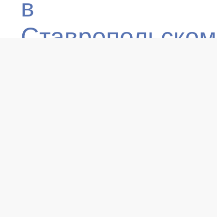
в
Ставропольском
крае
Учреждение с
целью оказания
нефинансовой
помощи
региональному
бизнес-