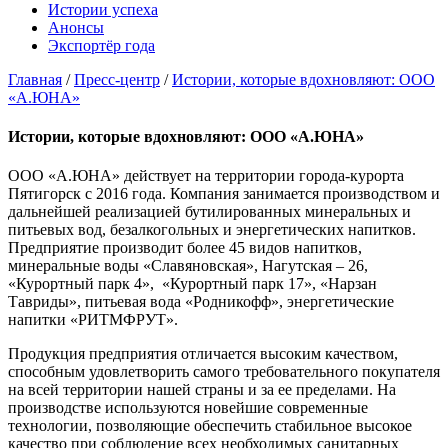
Истории успеха
Анонсы
Экспортёр года
Главная
/
Пресс-центр
/
Истории, которые вдохновляют: ООО
«А.ЮНА»
Истории, которые вдохновляют: ООО «А.ЮНА»
ООО «А.ЮНА» действует на территории города-курорта
Пятигорск с 2016 года. Компания занимается производством и
дальнейшей реализацией бутилированных минеральных и
питьевых вод, безалкогольных и энергетических напитков.
Предприятие производит более 45 видов напитков,
минеральные воды «Славяновская», Нагутская – 26,
«Курортный парк 4», «Курортный парк 17», «Нарзан
Тавриды», питьевая вода «Родникофф», энергетические
напитки «РИТМФРУТ».
Продукция предприятия отличается высоким качеством,
способным удовлетворить самого требовательного покупателя
на всей территории нашей страны и за ее пределами. На
производстве используются новейшие современные
технологии, позволяющие обеспечить стабильное высокое
качество при соблюдение всех необходимых санитарных