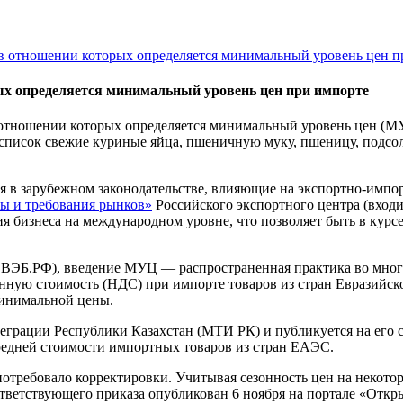
 в отношении которых определяется минимальный уровень цен п
ых определяется минимальный уровень цен при импорте
 в отношении которых определяется минимальный уровень цен (
т список свежие куриные яйца, пшеничную муку, пшеницу, подсо
я в зарубежном законодательстве, влияющие на экспортно-импо
ы и требования рынков»
Российского экспортного центра (входи
бизнеса на международном уровне, что позволяет быть в курсе
 ВЭБ.РФ), введение МУЦ — распространенная практика во многи
ленную стоимость (НДС) при импорте товаров из стран Евразийс
минимальной цены.
рации Республики Казахстан (МТИ РК) и публикуется на его сай
редней стоимости импортных товаров из стран ЕАЭС.
отребовало корректировки. Учитывая сезонность цен на некото
тветствующего приказа опубликован 6 ноября на портале «Отк