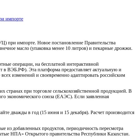
ри импорте
МУЦ) при импорте. Новое постановление Правительства
лнечное масло (упаковка менее 10 литров) и пекарные дрожжи.
ртные операции, на бесплатной интерактивной
т в ВЭБ.РФ). Эта платформа предоставляет актуальную и
 всех изменений и своевременно адаптировать российским
х странах при торговле сельскохозяйственной продукцией. В
кого экономического союза (ЕАЭС). Если заявленная
те дважды в год (15 июня и 15 декабря). Расчет производится
рые из добавленных продуктов, периодичность пересмотра
рытые НПА» Открытого правительства Республики Казахстан.