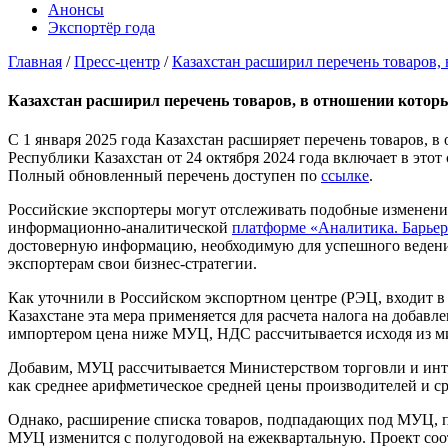
Анонсы
Экспортёр года
Главная
/
Пресс-центр
/
Казахстан расширил перечень товаров,
Казахстан расширил перечень товаров, в отношении котор
С 1 января 2025 года Казахстан расширяет перечень товаров,
Республики Казахстан от 24 октября 2024 года включает в это
Полный обновленный перечень доступен по
ссылке
.
Российские экспортеры могут отслеживать подобные изменени
информационно-аналитической
платформе «Аналитика. Барьер
достоверную информацию, необходимую для успешного ведения 
экспортерам свои бизнес-стратегии.
Как уточнили в Российском экспортном центре (РЭЦ, входит в
Казахстане эта мера применяется для расчета налога на добав
импортером цена ниже МУЦ, НДС рассчитывается исходя из 
Добавим, МУЦ рассчитывается Министерством торговли и интег
как среднее арифметическое средней цены производителей и с
Однако, расширение списка товаров, подпадающих под МУЦ, п
МУЦ изменится с полугодовой на ежеквартальную. Проект соо