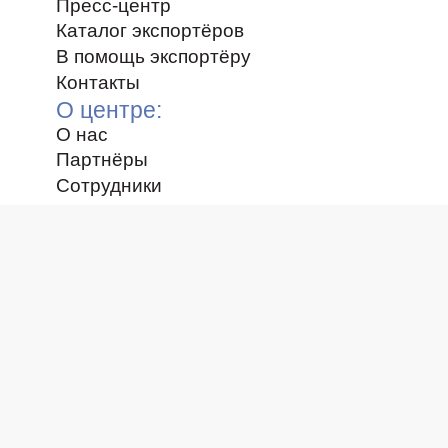
Пресс-центр
Каталог экспортёров
В помощь экспортёру
Контакты
О центре:
О нас
Партнёры
Сотрудники
Получатели поддержки
Правовая информация
Отчёты деятельности
Контакты
Официальный портал Фонда поддер
Учреждение с целью оказания нефинансо
региональному бизнес-сообществу
Пользовательское соглашение
+7 (8652) 23-56-20