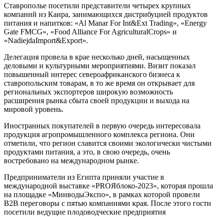
Ставрополье посетили представители четырех крупных
компаний из Каира, занимающихся дистрибуцией продуктов
питания и напитков: «Al Manar For Int&Ext Trading», «Energy
Gate FMCG», «Food Alliance For AgriculturalCrops» и
«NadiejdaImport&Export».
Делегация провела в крае несколько дней, насыщенных
деловыми и культурными мероприятиями. Визит показал
повышенный интерес североафриканского бизнеса к
ставропольским товарам, в то же время он открывает для
региональных экспортеров широкую возможность
расширения рынка сбыта своей продукции и выхода на
мировой уровень.
Иностранных покупателей в первую очередь интересовала
продукция агропромышленного комплекса региона. Они
отметили, что регион славится своими экологически чистыми
продуктами питания, а это, в свою очередь, очень
востребовано на международном рынке.
Предприниматели из Египта приняли участие в
международной выставке «PROЯблоко-2023», которая прошла
на площадке «МинводыЭкспо», в рамках которой провели
В2В переговоры с пятью компаниями края. После этого гости
посетили ведущие плодоводческие предприятия