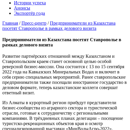
Истории успеха
Анонсы
Экспортёр года
Главная
/
Пресс-центр
/
Предприниматели из Казахстана
посетят Ставрополье в рамках делового визита
Предприниматели из Казахстана посетят Ставрополье в
рамках делового визита
Развитие партнёрских отношений между Казахстаном и
Ставропольским краем станет основной целью особой
реверсной бизнес-миссии. Она состоится с 13 по 15 сентября
2022 года на Кавказских Минеральных Водах и включит в
себя серию специальных мероприятий. Ранее ставропольские
предприниматели также посещали иностранное государство в
деловом формате, теперь казахстанские коллеги совершат
ответный визит.
Из Алматы в курортный регион прибудут представители
бизнес-сообщества из аграрного сектора и туристической
отрасли, готовые к сотрудничеству с региональными
компаниями. В трёхдневных планах делегации – посещение
туристско-рекреационных объектов края и осмотр
специализированной выставки «МинВодыАгро-2022».