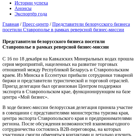
Истории успеха
Анонсы
Экспортёр года
Главная
/
Пресс-центр
/
Представители белорусского бизнеса
посетили Ставрополье в рамках реверсной бизнес-миссии
Представители белорусского бизнеса посетили
Ставрополье в рамках реверсной бизнес-миссии
С 16 по 18 декабря на Кавказских Минеральных водах прошла
серия мероприятий, нацеленных на развитие торговых
отношений между Республикой Беларусь и Ставропольским
краем. Из Минска в Ессентуки прибыли сотрудники товарной
биржи и представители туристической и торговой отраслей.
Приезд делегации был организован Центром поддержки
экспорта в Ставропольском крае, функционирующим на базе
центра «Мой бизнес».
В ходе бизнес-миссии белорусская делегация приняла участие
в совещании с представителями министерства туризма края,
центра экспорта Ставропольского края и предпринимателями
региона. После обсуждения возможностей взаимовыгодного
сотрудничества состоялись B2B-переговоры, на которых
участники смогли обменяться контактами и детально изучить