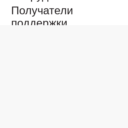
Получатели
поддержки
Правовая
информация
Отчёты
деятельности
Контакты
Официальный
портал Фонда