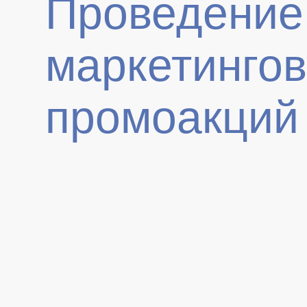
Проведение
маркетинго
промоакций