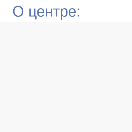
О центре:
О нас
Партнёры
Сотрудники
Получатели
поддержки
Правовая
информация