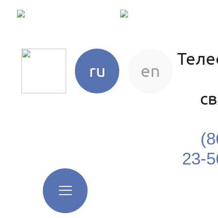
Тел
ru
en
св
(8
23-5