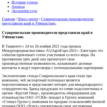
Истории успеха
Анонсы
Экспортёр года
Главная
/
Пресс-центр
/
Ставропольские производители
представили край в Узбекистане.
Ставропольские производители представили край в
Узбекистане.
В Ташкенте с 24 по 26 ноября 2021 года прошла
Международная выставка «UzAgroExpo-2021». Ежегодно это
события привлекает сотни участников со всего мира. На
протяжении трёх дней они презентуют свои
производственные возможности, налаживают деловые
контакты и ведут переговоры с потенциальными партнерами.
Экспонентами стенда Ставропольского края стали три
компании, чей экспортный потенциал является
перспективным и представляет интерес для международного
сотрудничества. Бренд продукции из семян подсолнечника и
орехов «Крутой Окер», производитель оборудования для
птицеводства ОАО «ГСКБ» (входит в Группу компаний
«Стимул Групп»), компания по продаже сельскохозяйственной
техники ООО «Успех» презентовали свои достижения