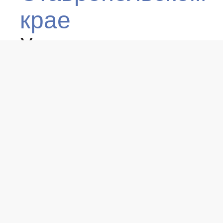
крае
Учреждение с
целью оказания
нефинансовой
помощи
региональному
бизнес-сообществу
Пользовательское
соглашение