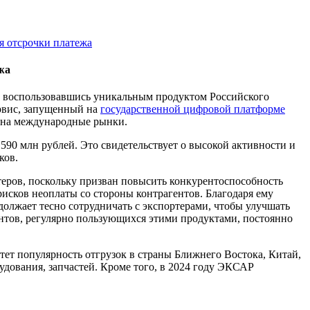
я отсрочки платежа
жа
, воспользовавшись уникальным продуктом Российского
ервис, запущенный на
государственной цифровой платформе
г на международные рынки.
590 млн рублей. Это свидетельствует о высокой активности и
ков.
еров, поскольку призван повысить конкурентоспособность
сков неоплаты со стороны контрагентов. Благодаря ему
должает тесно сотрудничать с экспортерами, чтобы улучшать
нтов, регулярно пользующихся этими продуктами, постоянно
ет популярность отгрузок в страны Ближнего Востока, Китай,
дования, запчастей. Кроме того, в 2024 году ЭКСАР