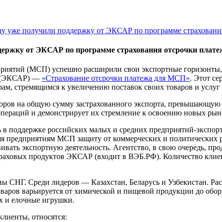
у уже получили поддержку от ЭКСАР по программе страховани
держку от ЭКСАР по программе страхования отсрочки плате
дприятий (МСП) успешно расширили свои экспортные горизонты
й (ЭКСАР) —
«Страхование отсрочки платежа для МСП»
. Этот с
ерам, стремящимся к увеличению поставок своих товаров и услу
оворов на общую сумму застрахованного экспорта, превышающую 
пераций и демонстрирует их стремление к освоению новых рын
 в поддержке российских малых и средних предприятий-экспорт
я предприятиям МСП защиту от коммерческих и политических ри
вать экспортную деятельность. Агентство, в свою очередь, про
траховых продуктов ЭКСАР (входит в ВЭБ.РФ). Количество клие
 СНГ. Среди лидеров — Казахстан, Беларусь и Узбекистан. Раст
аров варьируется от химической и пищевой продукции до обору
ых и елочные игрушки.
лиенты, относятся: