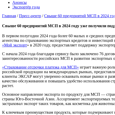
Анонсы
Экспортёр года
Главная
/
Пресс-центр
/
Свыше 60 предприятий МСП в 2024 год
Свыше 60 предприятий МСП в 2024 году уже получили под
В первом полугодии 2024 года более 60 малых и средних пре
агентства по страхованию экспортных кредитов и инвестици
«Мой экспорт
» в 2020 году, предоставляет поддержку экспорт
С начала 2024 года благодаря сервису было заключено 76 дог
заинтересованности российских МСП в развитии экспортных о
«Страхование отсрочки платежа для МСП»
играет важную роль
российской продукции на международных рынках, предоставля
клиенты ЭКСАР могут уверенно осваивать новые рынки и разви
качество обслуживания и повышать удобство использования с
растет.
Основное направление экспорта по продукту для МСП — страны
страны Юго-Восточной Азии. Ассортимент экспортируемых тов
застраховал экспорт таких товаров, как косметика для животн
К ключевым преимуществам продукта, которые подчеркивают к