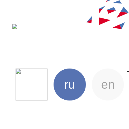
ru
en